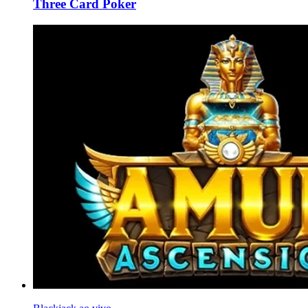
Three Card Poker