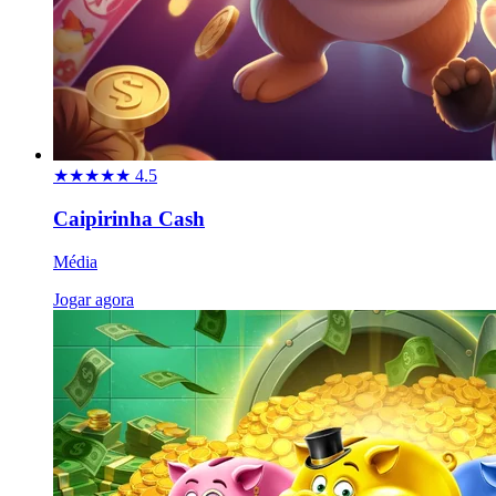
★★★★★
4.5
Caipirinha Cash
Média
Jogar agora