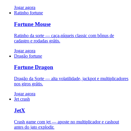
Jogar agora
Ratinho
fortune
Fortune Mouse
Ratinho da sorte — caça-níqueis classic com bônus de
cadastro e rodadas grátis.
Jogar agora
Dragão
fortune
Fortune Dragon
Dragão da Sorte — alta volatilidade, jackpot e multiplicadores
nos giros grátis.
Jogar agora
Jet
crash
JetX
Crash game com jet — aposte no multiplicador e cashout
antes do jato explodir.