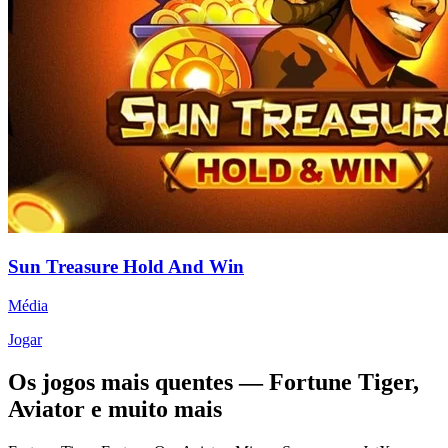
Sun Treasure Hold And Win
Média
Jogar
Os jogos mais quentes — Fortune Tiger,
Aviator e muito mais